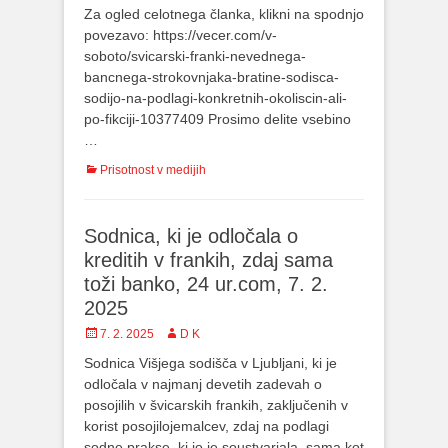
on
Za ogled celotnega članka, klikni na spodnjo
povezavo: https://vecer.com/v-
soboto/svicarski-franki-nevednega-
bancnega-strokovnjaka-bratine-sodisca-
sodijo-na-podlagi-konkretnih-okoliscin-ali-
po-fikciji-10377409 Prosimo delite vsebino
…
Categories
Prisotnost v medijih
Sodnica, ki je odločala o
kreditih v frankih, zdaj sama
toži banko, 24 ur.com, 7. 2.
2025
Posted
7. 2. 2025
Author
D K
on
Sodnica Višjega sodišča v Ljubljani, ki je
odločala v najmanj devetih zadevah o
posojilih v švicarskih frankih, zaključenih v
korist posojilojemalcev, zdaj na podlagi
sodne prakse, ki jo je soustvarjala, sama kot