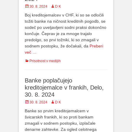
Posted
30. 8. 2024
Author
D K
on
Boj kreditojemalcev v CHF, ki so se odločili
tožiti banke na ničnost kreditnih pogodb, se
sodeč po uveljavljeni sodni praksi dokončno
končuje. Čeprav je za mnoge trajalo
predolgo, so prvi tožniki, ki so zmagali v
sodnem postopku, že dočakali, da
Preberi
več …
Categories
Prisotnost v medijih
Banke poplačujejo
kreditojemalce v frankih, Delo,
30. 8. 2024
Posted
30. 8. 2024
Author
D K
on
Banke so prvim kreditojemalcem v
švicarskih frankih, ki so proti bankam
zmagali v sodnem postopku, izplačale
denarne zahtevke. Za ogled celotnega