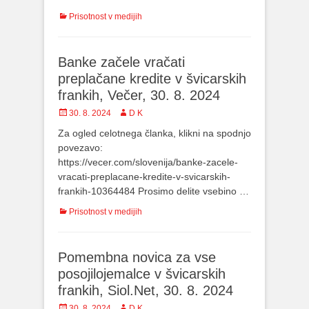
Categories
Prisotnost v medijih
Banke začele vračati
preplačane kredite v švicarskih
frankih, Večer, 30. 8. 2024
Posted
30. 8. 2024
Author
D K
on
Za ogled celotnega članka, klikni na spodnjo
povezavo:
https://vecer.com/slovenija/banke-zacele-
vracati-preplacane-kredite-v-svicarskih-
frankih-10364484 Prosimo delite vsebino …
Categories
Prisotnost v medijih
Pomembna novica za vse
posojilojemalce v švicarskih
frankih, Siol.Net, 30. 8. 2024
Posted
30. 8. 2024
Author
D K