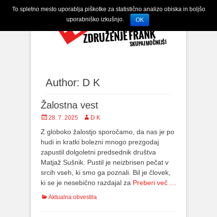
To spletno mesto uporablja piškotke za statistično analizo obiska in boljšo
uporabniško izkušnjo.
OK
Author:
D K
Žalostna vest
Posted
28. 7. 2025
Author
D K
on
Z globoko žalostjo sporočamo, da nas je po
hudi in kratki bolezni mnogo prezgodaj
zapustil dolgoletni predsednik društva
Matjaž Sušnik. Pustil je neizbrisen pečat v
srcih vseh, ki smo ga poznali. Bil je človek,
ki se je nesebično razdajal za
Preberi več …
Categories
Aktualna obvestila