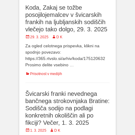
Koda, Zakaj se tožbe
posojilojemalcev v švicarskih
frankih na ljubljanskih sodiščih
vlečejo tako dolgo, 29. 3. 2025
Posted
29. 3. 2025
Author
D K
on
Za ogled celotnega prispevka, klikni na
spodnjo povezavo:
https://365.rtvslo.si/arhiv/koda/175120632
Prosimo delite vsebino …
Categories
Prisotnost v medijih
Švicarski franki nevednega
bančnega strokovnjaka Bratine:
Sodišča sodijo na podlagi
konkretnih okoliščin ali po
fikciji? Večer, 1. 3. 2025
Posted
1. 3. 2025
Author
D K