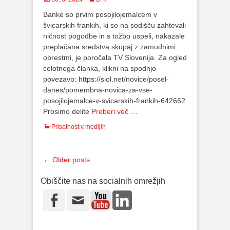
on
Banke so prvim posojilojemalcem v
švicarskih frankih, ki so na sodišču zahtevali
ničnost pogodbe in s tožbo uspeli, nakazale
preplačana sredstva skupaj z zamudnimi
obrestmi, je poročala TV Slovenija. Za ogled
celotnega članka, klikni na spodnjo
povezavo: https://siol.net/novice/posel-
danes/pomembna-novica-za-vse-
posojilojemalce-v-svicarskih-frankih-642662
Prosimo delite
Preberi več …
Categories
Prisotnost v medijih
Post
←
Older posts
navigation
Obiščite nas na socialnih omrežjih
Youtube
LinkedIn
Facebook
Email