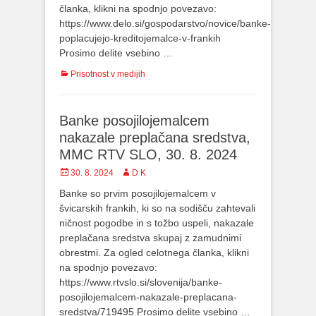
članka, klikni na spodnjo povezavo:
https://www.delo.si/gospodarstvo/novice/banke-
poplacujejo-kreditojemalce-v-frankih
Prosimo delite vsebino …
Categories
Prisotnost v medijih
Banke posojilojemalcem
nakazale preplačana sredstva,
MMC RTV SLO, 30. 8. 2024
Posted
30. 8. 2024
Author
D K
on
Banke so prvim posojilojemalcem v
švicarskih frankih, ki so na sodišču zahtevali
ničnost pogodbe in s tožbo uspeli, nakazale
preplačana sredstva skupaj z zamudnimi
obrestmi. Za ogled celotnega članka, klikni
na spodnjo povezavo:
https://www.rtvslo.si/slovenija/banke-
posojilojemalcem-nakazale-preplacana-
sredstva/719495 Prosimo delite vsebino …