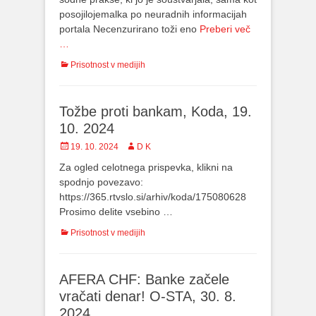
posojilojemalka po neuradnih informacijah
portala Necenzurirano toži eno
Preberi več
…
Categories
Prisotnost v medijih
Tožbe proti bankam, Koda, 19.
10. 2024
Posted
19. 10. 2024
Author
D K
on
Za ogled celotnega prispevka, klikni na
spodnjo povezavo:
https://365.rtvslo.si/arhiv/koda/175080628
Prosimo delite vsebino …
Categories
Prisotnost v medijih
AFERA CHF: Banke začele
vračati denar! O-STA, 30. 8.
2024