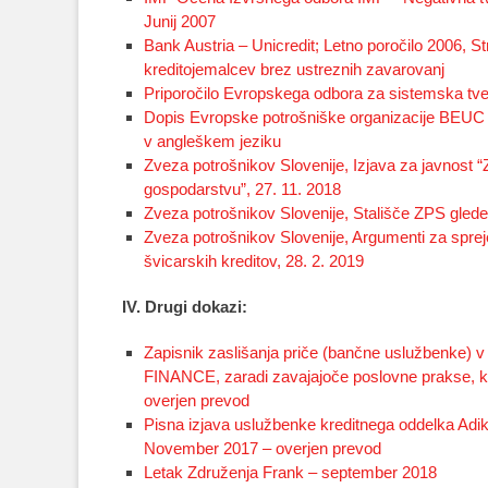
Junij 2007
Bank Austria – Unicredit; Letno poročilo 2006, 
kreditojemalcev brez ustreznih zavarovanj
Priporočilo Evropskega odbora za sistemska tve
Dopis Evropske potrošniške organizacije BEU
v angleškem jeziku
Zveza potrošnikov Slovenije, Izjava za javnost 
gospodarstvu”, 27. 11. 2018
Zveza potrošnikov Slovenije, Stališče ZPS glede 
Zveza potrošnikov Slovenije, Argumenti za spre
švicarskih kreditov, 28. 2. 2019
IV. Drugi dokazi:
Zapisnik zaslišanja priče (bančne uslužben
FINANCE, zaradi zavajajoče poslovne prakse, k
overjen prevod
Pisna izjava uslužbenke kreditnega oddelka Adi
November 2017 – overjen prevod
Letak Združenja Frank – september 2018