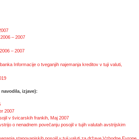
2007
a 2006 – 2007
 2006 – 2007
anka Informacije o tveganjih najemanja kreditov v tuji valuti,
019
 navodila, izjave):
6
er 2007
ojil v švicarskih frankih, Maj 2007
strijo o nenadnem povečanju posojil v tujih valutah avstrijskim
ganja stanovanjskih posojil v tuji valuti za države Vzhodne Evrope,