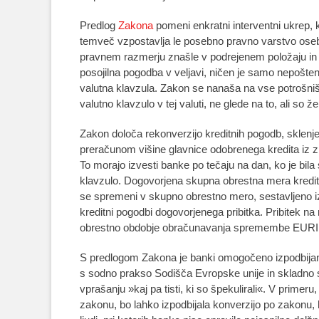
Predlog
Zakona
pomeni enkratni interventni ukrep,
temveč vzpostavlja le posebno pravno varstvo oseb
pravnem razmerju znašle v podrejenem položaju in 
posojilna pogodba v veljavi, ničen je samo nepošten
valutna klavzula. Zakon se nanaša na vse potrošni
valutno klavzulo v tej valuti, ne glede na to, ali so že
Zakon določa rekonverzijo kreditnih pogodb, sklenj
preračunom višine glavnice odobrenega kredita iz z
To morajo izvesti banke po tečaju na dan, ko je bil
klavzulo. Dogovorjena skupna obrestna mera kredita
se spremeni v skupno obrestno mero, sestavljeno iz 
kreditni pogodbi dogovorjenega pribitka. Pribitek
obrestno obdobje obračunavanja spremembe EUR
S predlogom Zakona je banki omogočeno izpodbijanje
s sodno prakso Sodišča Evropske unije in skladno
vprašanju »kaj pa tisti, ki so špekulirali«. V primer
zakonu, bo lahko izpodbijala konverzijo po zakonu, 