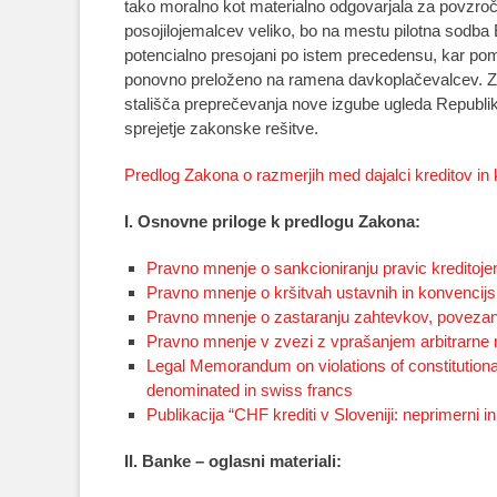
tako moralno kot materialno odgovarjala za povzroč
posojilojemalcev veliko, bo na mestu pilotna sodba
potencialno presojani po istem precedensu, kar p
ponovno preloženo na ramena davkoplačevalcev. Zato
stališča preprečevanja nove izgube ugleda Republi
sprejetje zakonske rešitve.
Predlog Zakona o razmerjih med dajalci kreditov in k
I. Osnovne priloge k predlogu Zakona:
Pravno mnenje o sankcioniranju pravic kreditoje
Pravno mnenje o kršitvah ustavnih in konvencijsk
Pravno mnenje o zastaranju zahtevkov, povezanih
Pravno mnenje v zvezi z vprašanjem arbitrarne 
Legal Memorandum on violations of constitutiona
denominated in swiss francs
Publikacija “CHF krediti v Sloveniji: neprimerni i
II. Banke – oglasni materiali: