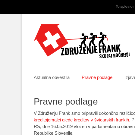
To spletno 
Primary Menu
Skip
Aktualna obvestila
Pravne podlage
Izjav
to
content
Pravne podlage
V Združenju Frank smo pripravili dokončno različic
kreditojemalci glede kreditov v švicarskih frankih.
Pr
RS, dne 16.05.2019 vložen v parlamentarno obravna
Republike Slovenije.