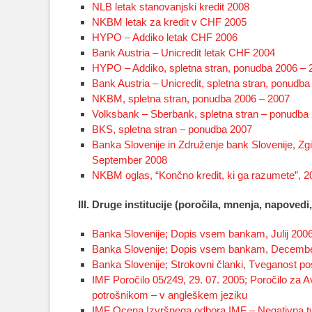
NLB letak stanovanjski kredit 2008
NKBM letak za kredit v CHF 2005
HYPO – Addiko letak CHF 2006
Bank Austria – Unicredit letak CHF 2004
HYPO – Addiko, spletna stran, ponudba 2006 – 
Bank Austria – Unicredit, spletna stran, ponudb
NKBM, spletna stran, ponudba 2006 – 2007
Volksbank – Sberbank, spletna stran – ponudba
BKS, spletna stran – ponudba 2007
Banka Slovenije in Združenje bank Slovenije, Zgib
September 2008
NKBM oglas, “Končno kredit, ki ga razumete”, 2
III. Druge institucije (poročila, mnenja, napovedi,
Banka Slovenije; Dopis vsem bankam, Julij 200
Banka Slovenije; Dopis vsem bankam, Decemb
Banka Slovenije; Strokovni članki, Tveganost pos
IMF Poročilo 05/249, 29. 07. 2005; Poročilo za Av
potrošnikom – v angleškem jeziku
IMF Ocena Izvršnega odbora IMF – Negativna tve