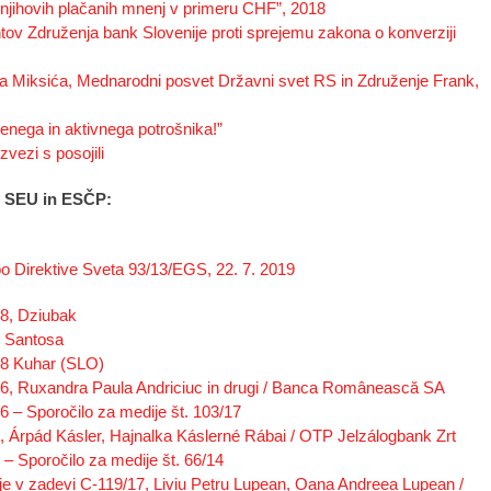
njihovih plačanih mnenj v primeru CHF”, 2018
v Združenja bank Slovenije proti sprejemu zakona o konverziji
a Miksića, Mednarodni posvet Državni svet RS in Združenje Frank,
nega in aktivnega potrošnika!”
vezi s posojili
ve SEU in ESČP:
o Direktive Sveta 93/13/EGS, 22. 7. 2019
8, Dziubak
7 Santosa
18 Kuhar (SLO)
6, Ruxandra Paula Andriciuc in drugi / Banca Românească SA
 – Sporočilo za medije št. 103/17
 Árpád Kásler, Hajnalka Káslerné Rábai / OTP Jelzálogbank Zrt
– Sporočilo za medije št. 66/14
je v zadevi C-119/17, Liviu Petru Lupean, Oana Andreea Lupean /