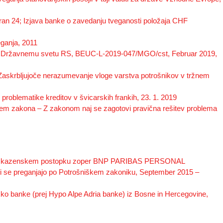
Stran 24; Izjava banke o zavedanju tveganosti položaja CHF
ganja, 2011
C Državnemu svetu RS, BEUC-L-2019-047/MGO/cst, Februar 2019,
“Zaskrbljujoče nerazumevanje vloge varstva potrošnikov v tržnem
problematike kreditov v švicarskih frankih, 23. 1. 2019
jem zakona – Z zakonom naj se zagotovi pravična rešitev problema
ke) v kazenskem postopku zoper BNP PARIBAS PERSONAL
i se preganjajo po Potrošniškem zakoniku, September 2015 –
kko banke (prej Hypo Alpe Adria banke) iz Bosne in Hercegovine,