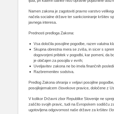
ljudi, pri katerih banke niso opravile pojasnilne dolžn
Namen zakona je zagotoviti pravno varstvo velikega
načela socialne države ter sankcioniranje kršitev s
javnega interesa.
Prednosti predloga Zakona:
Vsa določila posojilne pogodbe, razen valutna kla
Skupna obrestna mera se zviša, in sicer s spr
dogovorjeni pribitek v pogodbi, kar pomeni, da b
je običajen za posojila v evrih;
Uveljavitev zakona ne bo imela finančnih posled
Razbremenitev sodstva.
Predlog Zakona ohranja v veljavi posojilne pogodbe, 
posojilojemalcem človekove pravice, določene z Us
V kolikor Državni zbor Republike Slovenije ne sprej
zaščito svojih pravic, tudi na Evropskem sodišču z
ugotovljena odgovornost naše države za kršitev člov