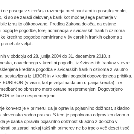
 ki ne posega v siceršnja razmerja med bankami in posojilojemalci,
, ki so se zaradi delovanja bank kot močnejšega partnerja v
bile izrazito oškodovane. Predlog Zakona določa, da ostane
i pogoj te pogodbe, torej nominacija v švicarskih frankih oziroma
ške kreditne pogodbe nominirane v švicarskih frankih oziroma z
 prenehale veljati.
enih v obdobju od 28. junija 2004 do 31. decembra 2010, s
neska, navedenega v kreditni pogodbi, iz švicarskih frankov v evre.
a sklenjena kreditna pogodba v švicarskih frankih oziroma z valutno
, sestavljena iz LIBOR in v kreditni pogodbi dogovorjenega pribitka,
EURIBOR (v višini, kot je veljal na datum črpanja kredita) in v
 na medbančno obrestno mero ostane nespremenjen. Dogovorjeno
IBOR ostane nespremenjeno.
 konverzije v primeru, da je opravila pojasnilno dolžnost, skladno
 s slovensko sodno prakso. S tem je popolnoma odpravljen dvom o
u, da je banka opravila pojasnilno dolžnost skladno z določbo v
hkrati pa zaradi nekaj takšnih primerov ne bo trpelo več deset tisoč