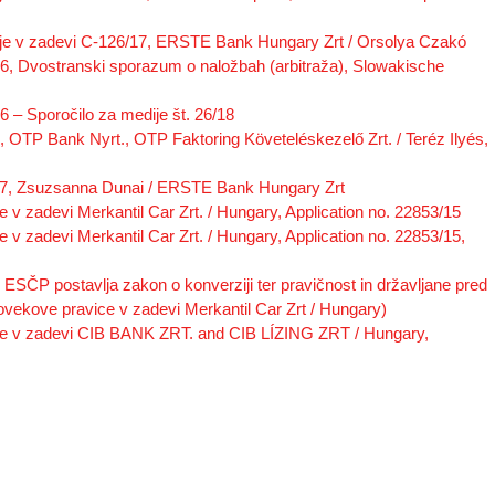
ije v zadevi C-126/17, ERSTE Bank Hungary Zrt / Orsolya Czakó
6, Dvostranski sporazum o naložbah (arbitraža), Slowakische
 – Sporočilo za medije št. 26/18
 OTP Bank Nyrt., OTP Faktoring Követeléskezelő Zrt. / Teréz Ilyés,
17, Zsuzsanna Dunai / ERSTE Bank Hungary Zrt
v zadevi Merkantil Car Zrt. / Hungary, Application no. 22853/15
 zadevi Merkantil Car Zrt. / Hungary, Application no. 22853/15,
ESČP postavlja zakon o konverziji ter pravičnost in državljane pred
vekove pravice v zadevi Merkantil Car Zrt / Hungary)
ce v zadevi CIB BANK ZRT. and CIB LÍZING ZRT / Hungary,