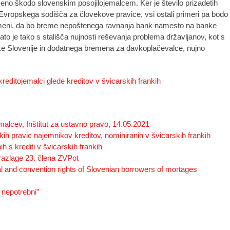
eno škodo slovenskim posojilojemalcem. Ker je število prizadetih
 Evropskega sodišča za človekove pravice, vsi ostali primeri pa bodo
omeni, da bo breme nepoštenega ravnanja bank namesto na banke
 je tako s stališča nujnosti reševanja problema državljanov, kot s
ke Slovenije in dodatnega bremena za davkoplačevalce, nujno
reditojemalci glede kreditov v švicarskih frankih
malcev, Inštitut za ustavno pravo, 14.05.2021
ih pravic najemnikov kreditov, nominiranih v švicarskih frankih
 s krediti v švicarskih frankih
razlage 23. člena ZVPot
l and convention rights of Slovenian borrowers of mortages
n nepotrebni”