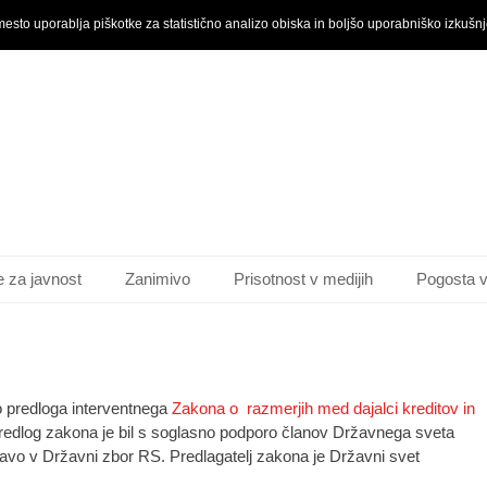
mesto uporablja piškotke za statistično analizo obiska in boljšo uporabniško izkušn
e za javnost
Zanimivo
Prisotnost v medijih
Pogosta v
o predloga interventnega
Zakona o razmerjih med dajalci kreditov in
edlog zakona je bil s soglasno podporo članov Državnega sveta
vo v Državni zbor RS. Predlagatelj zakona je Državni svet