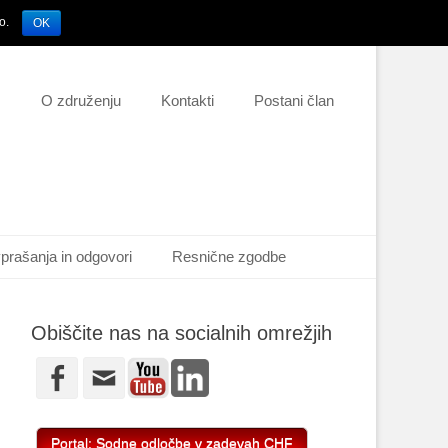
jo.
OK
Hedaer Right Menu
Skip
O združenju
Kontakti
Postani član
to
content
prašanja in odgovori
Resnične zgodbe
Obiščite nas na socialnih omrežjih
Youtube
LinkedIn
Facebook
Email