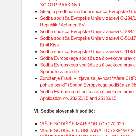
SC OTP BAAK Nyrt
Sklep o predhodni odločbi sodišča Evropske Un
Sodba sodišča Evropske Unije v zadevi C-284/1
Republik / Achmea BV
Sodba sodišča Evropske Unije v zadevi C-284/16
Sodba sodišča Evropske Unije v zadevi C-51/17,
Emil Kiss
Sodba sodišča Evropske Unije v zadevi C-118/
Sodba Evropskega sodišča za človekove pravice 
Sodba Evropskega sodišča za človekove pravice v
Sporočilo za medije
Združenje Frank – Izjava za javnost “Afera CHF: 
pohlep bank!” (Sodba Evropskega sodišča za člo
Sodba Evropskega sodišča za človekove pravi
Application no. 23255/15 and 25133/15
VI. Sodbe slovenskih sodišč:
VIŠJE SODIŠČE MARIBOR I Cp 27/2020
VIŠJE SODIŠČE LJUBLJANA II Cp 2384/2019