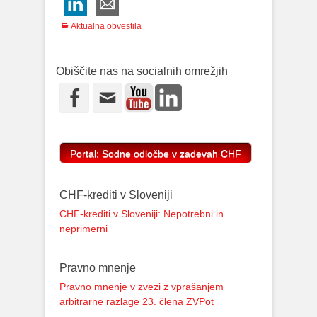
Categories
Aktualna obvestila
Obiščite nas na socialnih omrežjih
Youtube
LinkedIn
Facebook
Email
CHF-krediti v Sloveniji
CHF-krediti v Sloveniji: Nepotrebni in
neprimerni
Pravno mnenje
Pravno mnenje v zvezi z vprašanjem
arbitrarne razlage 23. člena ZVPot