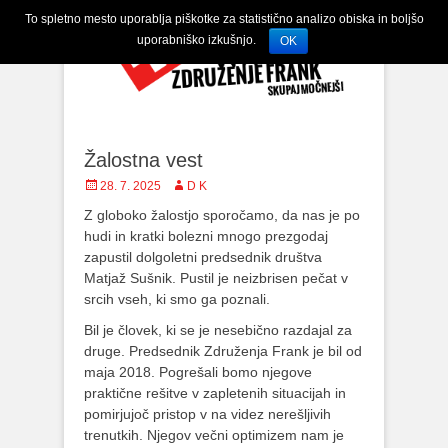
To spletno mesto uporablja piškotke za statistično analizo obiska in boljšo
uporabniško izkušnjo.
OK
Žalostna vest
Posted
28. 7. 2025
Author
D K
on
Z globoko žalostjo sporočamo, da nas je po
hudi in kratki bolezni mnogo prezgodaj
zapustil dolgoletni predsednik društva
Matjaž Sušnik. Pustil je neizbrisen pečat v
srcih vseh, ki smo ga poznali.
Bil je človek, ki se je nesebično razdajal za
druge. Predsednik Združenja Frank je bil od
maja 2018. Pogrešali bomo njegove
praktične rešitve v zapletenih situacijah in
pomirjujoč pristop v na videz nerešljivih
trenutkih. Njegov večni optimizem nam je