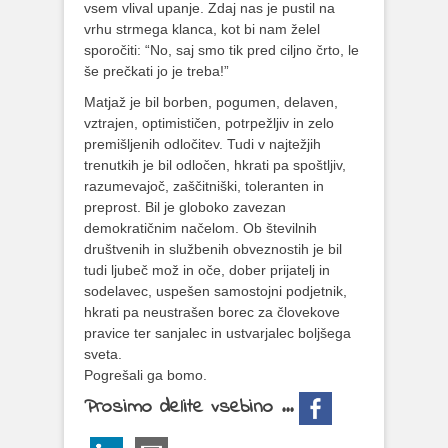
vsem vlival upanje. Zdaj nas je pustil na
vrhu strmega klanca, kot bi nam želel
sporočiti: “No, saj smo tik pred ciljno črto, le
še prečkati jo je treba!”
Matjaž je bil borben, pogumen, delaven,
vztrajen, optimističen, potrpežljiv in zelo
premišljenih odločitev. Tudi v najtežjih
trenutkih je bil odločen, hkrati pa spoštljiv,
razumevajoč, zaščitniški, toleranten in
preprost. Bil je globoko zavezan
demokratičnim načelom. Ob številnih
društvenih in službenih obveznostih je bil
tudi ljubeč mož in oče, dober prijatelj in
sodelavec, uspešen samostojni podjetnik,
hkrati pa neustrašen borec za človekove
pravice ter sanjalec in ustvarjalec boljšega
sveta.
Pogrešali ga bomo.
Prosimo delite vsebino ...