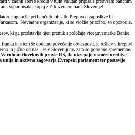
d v zadnji aferi s krediti v tujih valutah pripisale predvsem bančnim
Frank sopodpisala skupaj z Združenjem bank Slovenije!
atorne agencije pri bančnih lobistih. Prepoved zaposlitve bi
 Farkasom. Nevladne organizacije, ki so vložile pritožbo, so opozorile,
eresov, ki ga predstavlja njen premik s položaja viceguvernerke Banke
 franka in s tem še dodatno povečanje obveznosti, je rešitev v krepitvi
erno in južno od nas – le v Sloveniji ne, zato so potrebne spremembe.
z Varuhom človekovih pravic RS, da ukrepajo v smeri ureditve
ska unija in aktivno zagovarja Evropski parlament ter postavijo