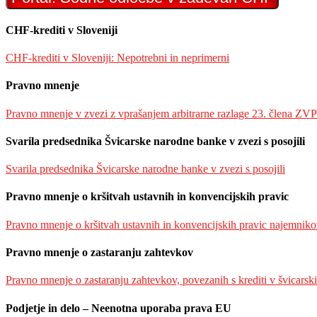
CHF-krediti v Sloveniji
CHF-krediti v Sloveniji: Nepotrebni in neprimerni
Pravno mnenje
Pravno mnenje v zvezi z vprašanjem arbitrarne razlage 23. člena ZVP
Svarila predsednika Švicarske narodne banke v zvezi s posojili
Svarila predsednika Švicarske narodne banke v zvezi s posojili
Pravno mnenje o kršitvah ustavnih in konvencijskih pravic
Pravno mnenje o kršitvah ustavnih in konvencijskih pravic najemnikov
Pravno mnenje o zastaranju zahtevkov
Pravno mnenje o zastaranju zahtevkov, povezanih s krediti v švicarski
Podjetje in delo – Neenotna uporaba prava EU