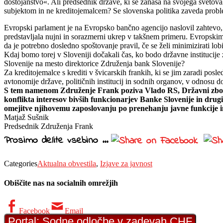
dostojanstvo«. Ali predsednik države, ki se zanaša na svojega svetova
subjektom in ne kreditojemalcem? Se slovenska politika zaveda probl
Evropski parlament je na Evropsko bančno agencijo naslovil zahtevo, da
predstavljala nujni in sorazmerni ukrep v takšnem primeru. Evropskim i
da je potrebno dosledno spoštovanje pravil, če se želi minimizirati lob
Kdaj bomo torej v Sloveniji dočakali čas, ko bodo državne institucije
Slovenije na mesto direktorice Združenja bank Slovenije?
Za kreditojemalce s krediti v švicarskih frankih, ki se jim zaradi pos
avtonomije države, političnih institucij in sodnih organov, v odnosu 
S tem namenom Združenje Frank poziva Vlado RS, Državni zbor RS
konflikta interesov bivših funkcionarjev Banke Slovenije in drugi
omejitve njihovemu zaposlovanju po prenehanju javne funkcije in 
Matjaž Sušnik
Predsednik Združenja Frank
Prosimo delite vsebino ...
Categories
Aktualna obvestila
,
Izjave za javnost
Obiščite nas na socialnih omrežjih
Facebook
Email