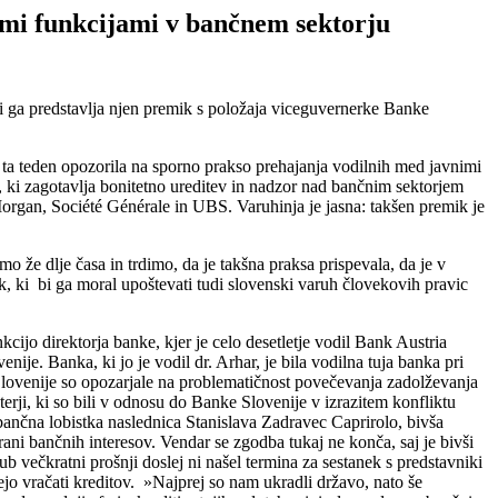
imi funkcijami v bančnem sektorju
 ki ga predstavlja njen premik s položaja viceguvernerke Banke
e ta teden opozorila na sporno prakso prehajanja vodilnih med javnimi
 ki zagotavlja bonitetno ureditev in nadzor nad bančnim sektorjem
 Morgan, Société Générale in UBS. Varuhinja je jasna: takšen premik je
 že dlje časa in trdimo, da je takšna praksa prispevala, da je v
ik, ki bi ga moral upoštevati tudi slovenski varuh človekovih pravic
cijo direktorja banke, kjer je celo desetletje vodil Bank Austria
ije. Banka, ki jo je vodil dr. Arhar, je bila vodilna tuja banka pri
 Slovenije so opozarjale na problematičnost povečevanja zadolževanja
terji, ki so bili v odnosu do Banke Slovenije v izrazitem konfliktu
 bančna lobistka naslednica Stanislava Zadravec Caprirolo, bivša
ani bančnih interesov. Vendar se zgodba tukaj ne konča, saj je bivši
 večkratni prošnji doslej ni našel termina za sestanek s predstavniki
čejo vračati kreditov. »Najprej so nam ukradli državo, nato še