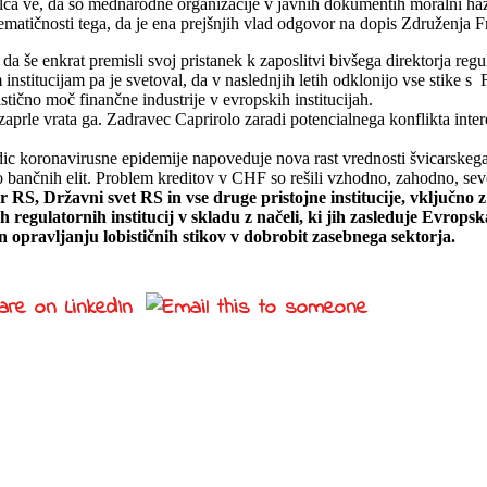
lca ve, da so mednarodne organizacije v javnih dokumentih moralni hazar
ematičnosti tega, da je ena prejšnjih vlad odgovor na dopis Združenja 
 še enkrat premisli svoj pristanek k zaposlitvi bivšega direktorja regul
nstitucijam pa je svetoval, da v naslednjih letih odklonijo vse stike s
istično moč finančne industrije v evropskih institucijah.
 zaprle vrata ga. Zadravec Caprirolo zaradi potencialnega konflikta int
ledic koronavirusne epidemije napoveduje nova rast vrednosti švicarskega
do bančnih elit. Problem kreditov v CHF so rešili vzhodno, zahodno, sev
, Državni svet RS in vse druge pristojne institucije, vključno 
h regulatornih institucij v skladu z načeli, ki jih zasleduje Evrop
opravljanju lobističnih stikov v dobrobit zasebnega sektorja.