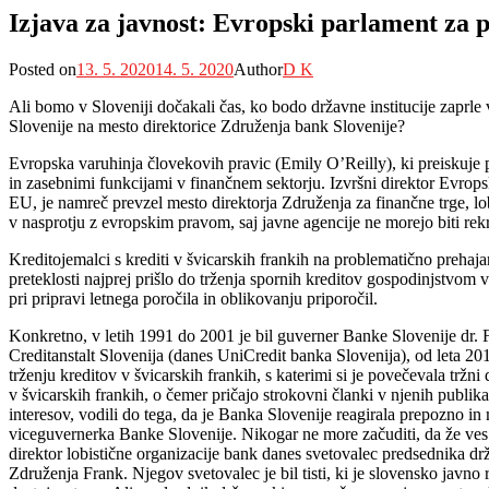
Izjava za javnost: Evropski parlament za
Posted on
13. 5. 2020
14. 5. 2020
Author
D K
Ali bomo v Sloveniji dočakali čas, ko bodo državne institucije zaprle
Slovenije na mesto direktorice Združenja bank Slovenije?
Evropska varuhinja človekovih pravic (Emily O’Reilly), ki preiskuje p
in zasebnimi funkcijami v finančnem sektorju. Izvršni direktor Evrop
EU, je namreč prevzel mesto direktorja Združenja za finančne trge, lo
v nasprotju z evropskim pravom, saj javne agencije ne morejo biti rekrut
Kreditojemalci s krediti v švicarskih frankih na problematično prehaj
preteklosti najprej prišlo do trženja spornih kreditov gospodinjstvom 
pri pripravi letnega poročila in oblikovanju priporočil.
Konkretno, v letih 1991 do 2001 je bil guverner Banke Slovenije dr. Fr
Creditanstalt Slovenija (danes UniCredit banka Slovenija), od leta 2012
trženju kreditov v švicarskih frankih, s katerimi si je povečevala tr
v švicarskih frankih, o čemer pričajo strokovni članki v njenih publika
interesov, vodili do tega, da je Banka Slovenije reagirala prepozno i
viceguvernerka Banke Slovenije. Nikogar ne more začuditi, da že ves č
direktor lobistične organizacije bank danes svetovalec predsednika dr
Združenja Frank. Njegov svetovalec je bil tisti, ki je slovensko javno