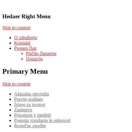
Hedaer Right Menu
Skip to content
O združenju
Kontakti
Postani član
Plačilo članarine
Donacija
Primary Menu
Skip to content
Aktualna obvestila
Pravne podlage
Izjave za javnost
Zanimivo
Prisotnost v medijih
Pogosta vprašanja in odgovori
Resnične zgodbe