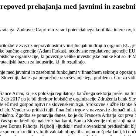
 prepoved prehajanja med javnimi in zasebn
 vrata ga. Zadravec Caprirolo zaradi potencialnega konflikta interesov,
ritožbe v zvezi z nepravilnostmi v institucijah in drugih organih EU, j
ske bančne agencije (Adam Farkas), neodvisne regulativne agencije EU,
bistične organizacije, ki povezuje velike investicijske banke kot so JP
acijski bazen za industrije, ki jih regulirajo.
anje med javnimi in zasebnimi funkcijami v finančnem sektorju opozarjamo
v Sloveniji, danes pa preprečuje razreševanje tega problema. Gre za vid
ance Arhar, ki je s položaja regulatorja bančnega sektorja prešel na funk
 do 2017 pa je bil direktor lobistične organizacije Združenja bank Sloven
žni delež med gospodinjstvi na slovenskem trgu. Strokovne službe Banke
cijah. Vendar so pritiski tujih finančnih trgov v navezavi z domačimi ak
n mlačno. Zgodba se ponavlja danes, ko je dr. Franceta Arharja kot prva
as spora kreditojemalcev z bankami, Banka Slovenije trdno stoji na str
žave Boruta Pahorja. Najbolj »ljudski« med slovenskimi predsedniki kljub
 razpravo o kreditih v tujih valutah obogatil s pojmom špekulanti, ki no